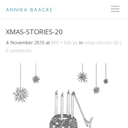
XMAS-STORIES-20
4. November 2015
at
800 × 566 px
in
xmas-stories-20
0 comments