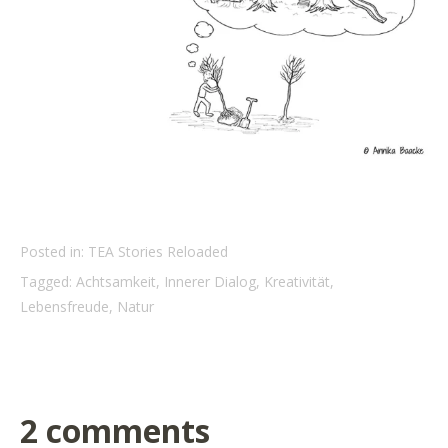
Posted in:
TEA Stories Reloaded
Tagged:
Achtsamkeit
,
Innerer Dialog
,
Kreativität
,
Lebensfreude
,
Natur
2 comments