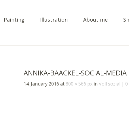
Painting
Illustration
About me
S
ANNIKA-BAACKEL-SOCIAL-MEDIA
14. January 2016
at
800 × 566 px
in
Voll sozial
0