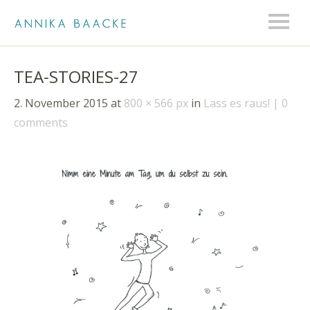
TEA-STORIES-27
2. November 2015
at
800 × 566 px
in
Lass es raus!
0
comments