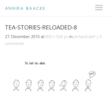
TEA-STORIES-RELOADED-8
27. December 2015
at
800 × 566 px
in
Jemand da?!
0
comments