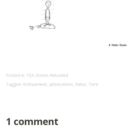
Posted in:
TEA Stories Reloaded
Tagged:
Achtsamkeit
,
Jahreszeiten
,
Natur
,
Tiere
1 comment