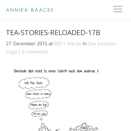
TEA-STORIES-RELOADED-17B
27. December 2015
at
800 × 566 px
in
Das bisschen
Yoga
0 comments