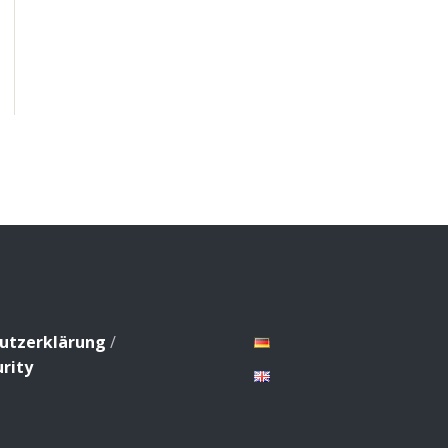
utzerklärung
/
rity